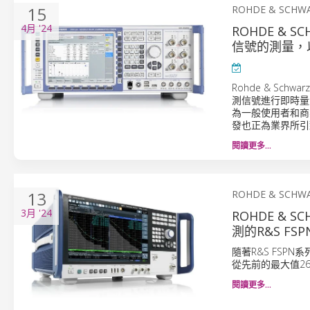
15
ROHDE & SCHW
4月
'24
ROHDE & 
信號的測量，
Rohde & S
測信號進行即時量
為一般使用者和商
發也正為業界所引
閱讀更多…
13
ROHDE & SCHW
3月
'24
ROHDE & 
測的R&S FSP
隨著R&S FSPN
從先前的最大值26.
閱讀更多…