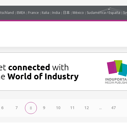
tschland
EMEA
France
Italia
India
日本
México
Sudamérica / España
Sv
6
7
9
10
11
12
...
47
8