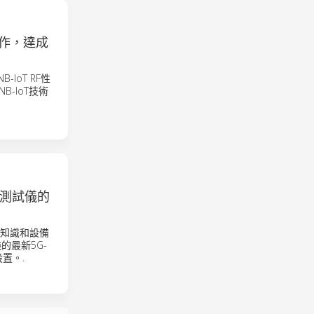
）合作，達成
NB-IoT RF性
-IoT技術
通訊測試儀的
專業知識和設備
儀的最新5G-
置。.