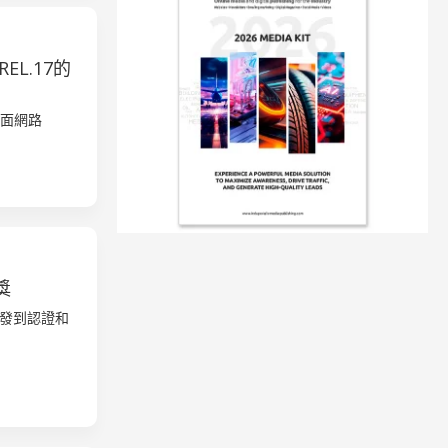
EL.17的
非地面網路
獎
期研發到認證和