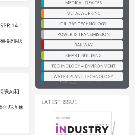
MEDICAL DEVICES
METALWORKING
OIL GAS TECHNOLOGY
PR 14-1
POWER & TRANSMISSION
最優價格提供快
RAILWAY
SMART BUILDING
TECHNOLOGY 4 ENVIRONMENT
WATER PLANT TECHNOLOGY
視覺AI和
LATEST ISSUE
U和整合式AI加速