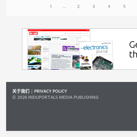
1
...
2
3
4
5
关于我们
|
PRIVACY POLICY
© 2026 INDUPORTALS MEDIA PUBLISHING
LIST OF COMPANIES