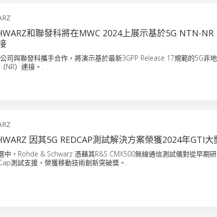
ARZ
CHWARZ和聯發科將在MWC 2024上展示基於5G NTN-NR R
接
hwarz公司與聯發科攜手合作，將演示基於最新3GPP Release 17規範的5G
（NR）連接。.
ARZ
SCHWARZ 因其5G REDCAP測試解決方案榮獲2024年GTI大
評選中，Rohde & Schwarz 憑藉其R&S CMX500無線通信測試儀對從早
Cap測試支援，榮獲移動技術創新突破獎。.