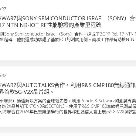
ARZ
CHWARZ與SONY SEMICONDUCTOR ISRAEL（SONY
. 17 NTN NB-IOT RF性能驗證的產業里程碑
z與Sony Semiconductor Israel（Sony）合作，達成了3GPP Rel. 17 NTN 
程碑。他們還成功驗證了基於PCT的測試用例。兩項工作都有助於NTN NB
ARZ
SCHWARZ與AUTOTALKS合作，利用R&S CMP180無線
首款5G-V2X晶片組。
V2X（車聯網）通信解決方案的全球領先者，利用Rohde & Schwarz的測試
2X晶片組TEKTON3和SECTON3，使用了R&S CMP180無線通訊測試
司將聯合在2024年巴賽隆納舉行的世界移動通信大會上展示5G-V2X測試設