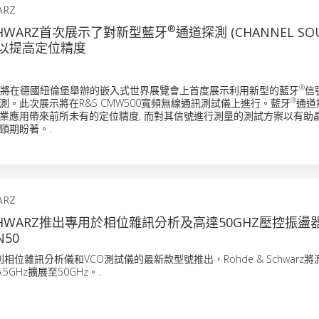
ARZ
®
SCHWARZ首次展示了對新型藍牙
通道探測 (CHANNEL SO
以提高定位精度
®
chwarz將在德國紐倫堡舉辦的嵌入式世界展覽會上首度展示利用新型的藍牙
信
®
測。此次展示將在R&S CMW500寬頻無線通訊測試儀上進行。藍牙
通道
業應用帶來前所未有的定位精度, 而對其信號進行測量的測試方案以有助
頸期盼著。.
ARZ
SCHWARZ推出專用於相位雜訊分析及高達50GHZ壓控振盪器
N50
系列相位雜訊分析儀和VCO測試儀的最新款型號推出，Rohde & Schwarz
5GHz擴展至50GHz。.