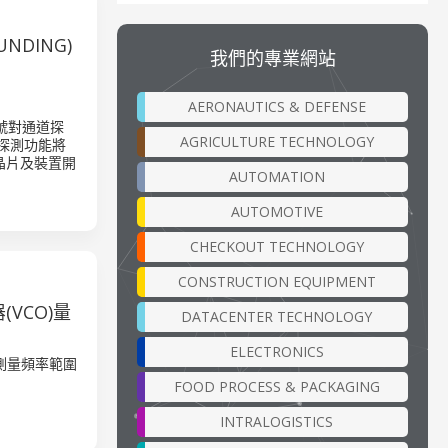
UNDING)
我們的專業網站
AERONAUTICS & DEFENSE
號對通道探
AGRICULTURE TECHNOLOGY
探測功能將
晶片及裝置開
AUTOMATION
AUTOMOTIVE
CHECKOUT TECHNOLOGY
CONSTRUCTION EQUIPMENT
(VCO)量
DATACENTER TECHNOLOGY
ELECTRONICS
將測量頻率範圍
FOOD PROCESS & PACKAGING
INTRALOGISTICS