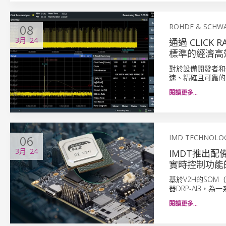
08
ROHDE & SCHW
3月
'24
通過 CLICK 
標準的經濟高
對於設備開發者和一
速、精確且可靠的3
閱讀更多…
06
IMD TECHNOLOG
3月
'24
IMDT推出配備
實時控制功能
基於V2H的SOM（
器DRP-AI3，
閱讀更多…