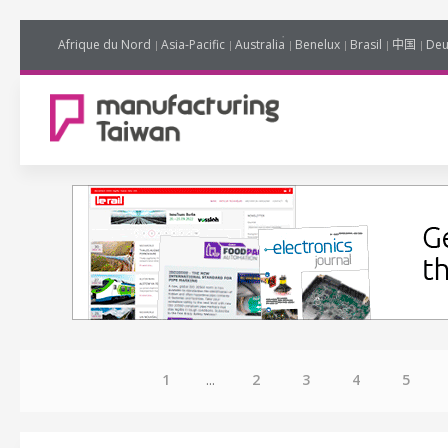
Afrique du Nord
Asia-Pacific
Australia
Benelux
Brasil
中国
Deu
1
...
2
3
4
5