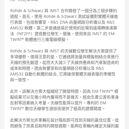
Rohde & Schwarz 與 IMST 合作開發了一個分為三個步驟的
過程。首先，使用 Rohde & Schwarz 測試設備對實體天線進
行表徵，包括無響室、R&S ZNA 向量網路分析儀以及 R&S
AMS32 軟體。第二步是通過易於使用的近場到遠場轉換演算
法（NF2FF）建造數位孿生。隨後，使用來自 IMST 的 EM-
TWIN™ 軟體進行三維電磁模擬。
Rohde & Schwarz 與 IMST 的天線數位孿生解決方案提供了
多項優勢。值得注意的是，它通過將測量與模擬相結合來進行
天線的預先驗證，從而大大減少了天線供應商和汽車製造商的
成本和時間。透由無響室和向量網路分析儀以及 R&S
AMS32 自動化軟體的結合, 它將碓保實體天線表徵的準確性
與一致性。
此外，該解決方案大幅縮短了開發時間，因為 EM-TWIN™ 模
擬結果可以在幾小時內獲得而不是幾天。經由生產公差和車身
反射等因素納入考量，天線性能得以提升。專利的 EM-
TWIN™ 數位天線孿生源技術提供了極高的建模精度。
此解決方案允許車輛在設計階段即可找到天線的最佳位置，從
而避免了昂貴且耗時的開發週期。能夠在車輛內確定天線的最