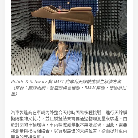
Rohde & Schwarz 與 IMST 的專利天線數位孿生解決方案
（來源：無線服務，智能設備管理部，BMW 集團，德國慕尼
黑）
汽車製造商在車輛內外整合天線時面臨多種挑戰。進行天線模
擬既複雜又耗時，並且模擬結果需要通過物理測量來驗證。由
於封閉的車輛環境，車內精確測量根本無法實現。因此，需要
將測量與模擬相結合，以實現最佳的天線位置，從而提升車內
用戶的連接性能。