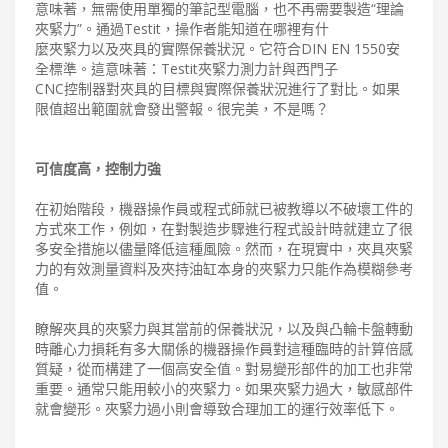
意味著，無需使用單獨的筆記型電腦，也不再需要製造“理論
夾緊力”。通過Testit，操作者能知道在哪裡有什
麼夾緊力以及夾具的實際保養狀況。它符合DIN EN 1550安
全標準。這意味著：Testit夾緊力測力計與西門子
CNC控制器對夾具的目標與實際保養狀況進行了對比。如果
限值超出範圍就會發出警報。很完美，不是嗎？
可信度高，控制力強
在初始階段，機器操作員或程式師就已被教導以不破壞工件的
方式來工作，例如，在對製造步驟進行程式設計時就建立了很
多安全措施以儘量降低這種風險。然而，在現實中，夾具夾緊
力的有效測量資料及夾持油缸本身的夾緊力只能作為模糊參考
值。
瞭解夾具的夾緊力與其當前的保養狀況，以及與凸輪卡盤轉動
時離心力損耗有多大關係的機器操作員對這種臨時的計算倍感
質疑，從而構建了一個高安全值。對易變形部件的加工也非常
重要。通常只能用較小的夾緊力。如果夾緊力過大，敏感部件
就會變形。夾緊力過小則會導致合理加工的運行效率低下。