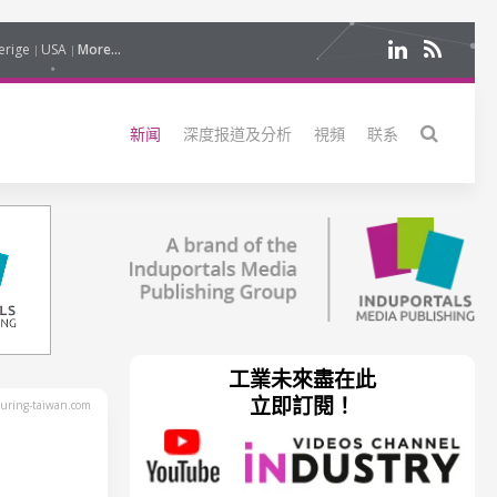
erige
USA
More...
新闻
深度报道及分析
視頻
联系
工業未來盡在此
立即訂閱！
uring-taiwan.com