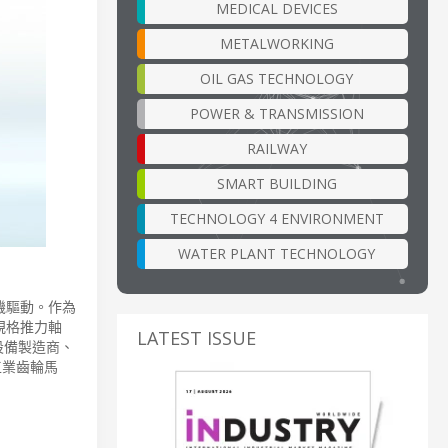
MEDICAL DEVICES
METALWORKING
OIL GAS TECHNOLOGY
POWER & TRANSMISSION
RAILWAY
SMART BUILDING
TECHNOLOGY 4 ENVIRONMENT
WATER PLANT TECHNOLOGY
機驅動。作為
規格推力軸
LATEST ISSUE
設備製造商、
工業齒輪馬