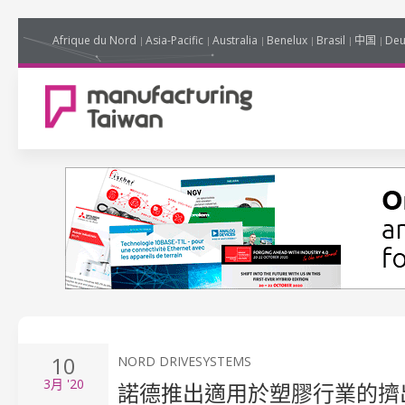
Afrique du Nord
Asia-Pacific
Australia
Benelux
Brasil
中国
Deu
10
NORD DRIVESYSTEMS
3月
'20
諾德推出適用於塑膠行業的擠