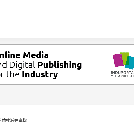
級斜齒輪減速電機