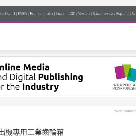
tschland
EMEA
France
Italia
India
日本
México
Sudamérica / España
Sv
www.manufact
出機專用工業齒輪箱